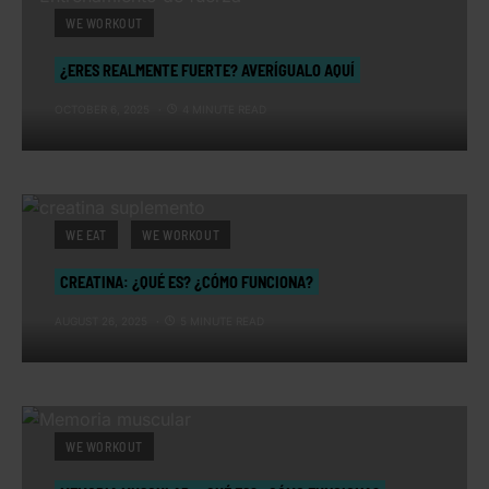
WE WORKOUT
¿ERES REALMENTE FUERTE? AVERÍGUALO AQUÍ
OCTOBER 6, 2025
4 MINUTE READ
WE EAT
WE WORKOUT
CREATINA: ¿QUÉ ES? ¿CÓMO FUNCIONA?
AUGUST 26, 2025
5 MINUTE READ
WE WORKOUT