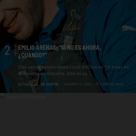
EMILIO ARENAS: “SI NO ES AHORA,
¿CUÁNDO?”
Este extraordinario atleta corrió 490 km en 115 horas en
el desierto de Atacama. Esta es su…
ACTUALIDAD
WE INSPIRE
JANUARY 17, 2025
7 MINUTE READ