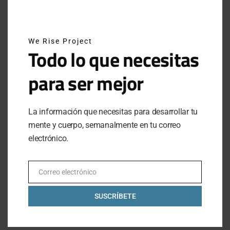
Al hacer clic en este botón, confirmas que has leído y estas
de acuerdo con nuestros términos de uso respecto al
almacenamiento de información enviada por esta forma.
We Rise Project
Todo lo que necesitas
para ser mejor
LO MÁS VISTO
La información que necesitas para desarrollar tu
MEXICANOS EN ESTOCOLMO: EL
mente y cuerpo, semanalmente en tu correo
CAMPEONATO MUNDIAL DE HYROX
electrónico.
2026
JUNE 17, 2026
1 MINUTE READ
Correo electrónico
Email
ATRÉVETE A INTENTARLO: EL
SUSCRÍBETE
LEGADO DE BREAKING4 DE NIKE
JUNE 29, 2025
9 MINUTE READ