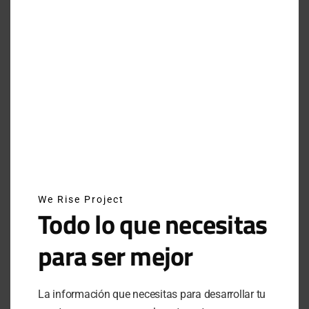
RUNNING
WE WORKOUT
QUÉ ES LA RODILLA DEL CORREDOR Y CÓMO
PREVENIRLA
Seguramente has escuchado sobre la rodilla del
corredor alguna vez. Aquí te explicamos qué es y cómo
evitar desarrollarla.
BY
VÍCTOR MARTÍNEZ RANERO
AUGUST 9, 2023
NO COMMENTS
We Rise Project
Todo lo que necesitas
para ser mejor
RUNNING
WE WORKOUT
¿EN CUÁNTO TIEMPO PIERDES LA CONDICIÓN
PARA CORRER?
La información que necesitas para desarrollar tu