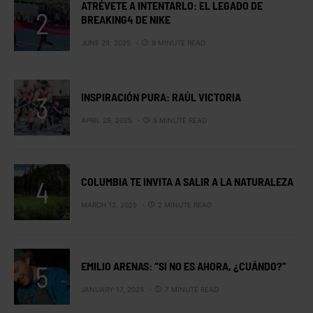
ATRÉVETE A INTENTARLO: EL LEGADO DE
BREAKING4 DE NIKE
JUNE 29, 2025
9 MINUTE READ
INSPIRACIÓN PURA: RAÚL VICTORIA
APRIL 29, 2025
5 MINUTE READ
COLUMBIA TE INVITA A SALIR A LA NATURALEZA
MARCH 12, 2025
2 MINUTE READ
EMILIO ARENAS: “SI NO ES AHORA, ¿CUÁNDO?”
JANUARY 17, 2025
7 MINUTE READ