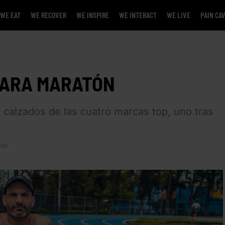
WE EAT
WE RECOVER
WE INSPIRE
WE INTERACT
WE LIVE
PAIN CA
PARA MARATÓN
calzados de las cuatro marcas top, uno tras
EAD