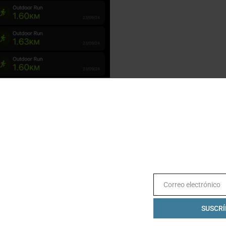
rimos intervalos de una milla con los
ro distintos calzados a ritmos de entre
3:41 y 3:55 min x km.
nos kilómetros con todos antes de esta prueba, en esta
km) con cada modelo, de manera que tuviéramos fresco el
ento. Estos son los calzados (
en orden alfabético, no
a
):
Correo electrónico
Email
 PRO EVO 1 DE ADIDAS
SUSCRÍ