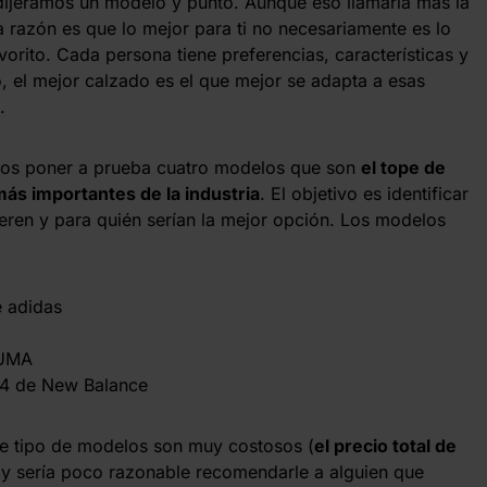
dijéramos un modelo y punto. Aunque eso llamaría más la
La razón es que lo mejor para ti no necesariamente es lo
vorito. Cada persona tiene preferencias, características y
o, el mejor calzado es el que mejor se adapta a esas
.
imos poner a prueba cuatro modelos que son
el tope de
ás importantes de la industria
. El objetivo es identificar
ieren y para quién serían la mejor opción. Los modelos
e adidas
PUMA
v4 de New Balance
te tipo de modelos son muy costosos (
el precio total de
 y sería poco razonable recomendarle a alguien que