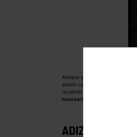
Cor
cuat
Aunque ya habíamos corrido algu
sesión corrimos una milla (1.6 
recuerdo de cada uno en el mom
necesariamente de preferenci
ADIZERO ADIOS