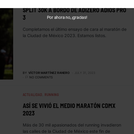
SPLIT 30K A BORDO DE ADIZERO ADIOS PRO
3
Por ahora no, ¡gracias!
Completamos el último ensayo de cara al maratón de
la Ciudad de México 2023. Estamos listos.
BY
VÍCTOR MARTÍNEZ RANERO
JULY 31, 2023
NO COMMENTS
ACTUALIDAD
RUNNING
ASÍ SE VIVIÓ EL MEDIO MARATÓN CDMX
2023
Más de 30 mil apasionados del running invadieron
las calles de la Ciudad de México este fin de