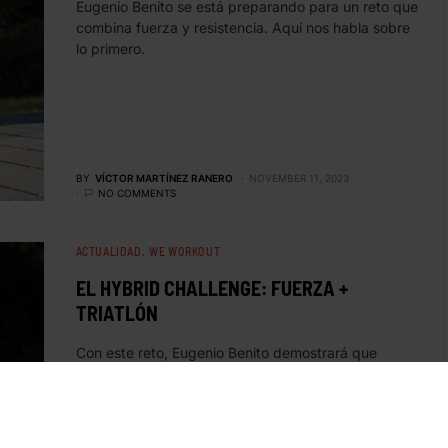
Eugenio Benito se está preparando para un reto que
combina fuerza y resistencia. Aquí nos habla sobre
lo primero.
BY
VÍCTOR MARTÍNEZ RANERO
NOVEMBER 11, 2023
NO COMMENTS
ACTUALIDAD
WE WORKOUT
EL HYBRID CHALLENGE: FUERZA +
TRIATLÓN
Con este reto, Eugenio Benito demostrará que
puedes tener fuerza y resistencia a la vez.