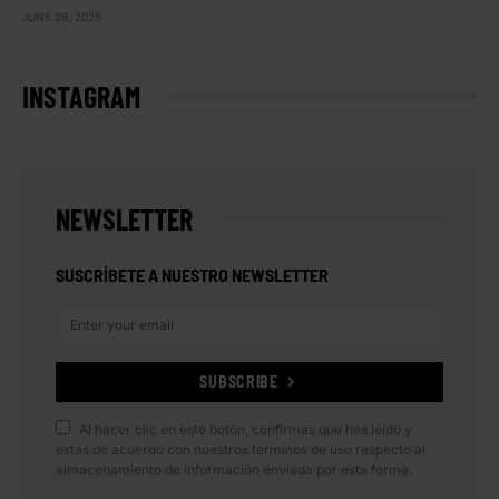
JUNE 29, 2025
INSTAGRAM
NEWSLETTER
SUSCRÍBETE A NUESTRO NEWSLETTER
SUBSCRIBE
Al hacer clic en este botón, confirmas que has leído y
estas de acuerdo con nuestros términos de uso respecto al
almacenamiento de información enviada por esta forma.