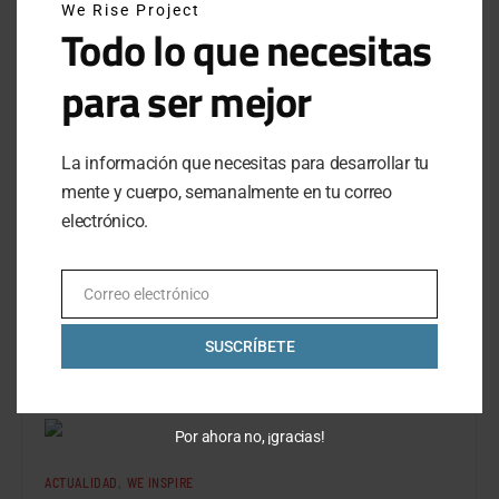
We Rise Project
Todo lo que necesitas
para ser mejor
La información que necesitas para desarrollar tu
mente y cuerpo, semanalmente en tu correo
REVIEWS
WE LIVE
electrónico.
NIKE SB DUNK LOW “GULF”, TRIBUTO AL
MUNDO MOTOR
Correo electrónico
Email
Si eres fanático del automovilismo y los sneakers este
es el par perfecto para ti.
SUSCRÍBETE
BY
FABIÁN MORALES
MARCH 2, 2021
NO COMMENTS
Por ahora no, ¡gracias!
ACTUALIDAD
WE INSPIRE