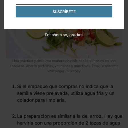
Email
SUSCRÍBETE
Por ahora no, ¡gracias!
Una práctica y deliciosa manera de disfrutar la quinoa es en una
ensalada. Aporta proteínas, vitaminas y minerales. Foto: Bernadette
Wurzinger / Pixabay
Si el empaque que compras no indica que la
semilla viene prelavada, utiliza agua fría y un
colador para limpiarla.
La preparación es similar a la del arroz. Hay que
hervirla con una proporción de 2 tazas de agua