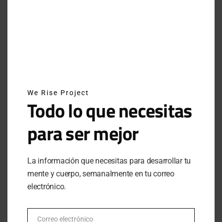
11% en triglicéridos, relacionados con enfermedades
cardiacas.
¿CÓMO SE PREPARA LA
QUINOA?
We Rise Project
Todo lo que necesitas
para ser mejor
Más allá de los beneficios que mencionamos arriba,
una ventaja que ofrece la quinoa es que es fácil de
preparar y puede utilizarse en una gran variedad de
La información que necesitas para desarrollar tu
platillos.
mente y cuerpo, semanalmente en tu correo
electrónico.
Correo electrónico