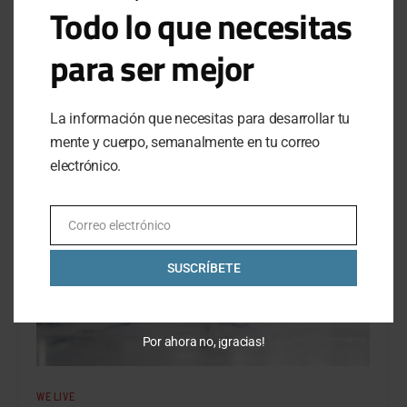
Todo lo que necesitas
Una colección con un calzado para cada objetivo,
adizero Collection de adidas
para ser mejor
BY
FABIÁN MORALES
JUNE 25, 2021
NO COMMENTS
La información que necesitas para desarrollar tu
mente y cuerpo, semanalmente en tu correo
electrónico.
Correo electrónico
Email
SUSCRÍBETE
Por ahora no, ¡gracias!
WE LIVE