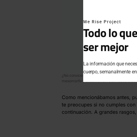
We Rise Project
Todo lo que
ser mejor
La información que necesi
cuerpo, semanalmente en t
¿No conoces tu tipo de cuerpo? ¿A cuál de 
mesomorfo y endomorfo. Foto: Adobe Stoc
Como mencionábamos antes, pued
te preocupes si no cumples con 
continuación. A grandes rasgos,