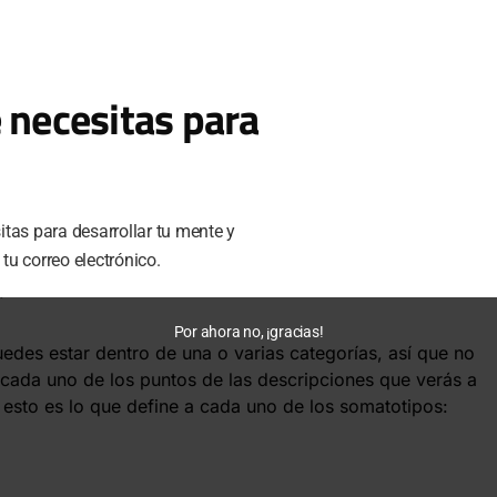
 necesitas para
tas para desarrollar tu mente y
u correo electrónico.
estos sujetos te pareces más? De izquierda a derecha: ectomorfo,
k
Por ahora no, ¡gracias!
es estar dentro de una o varias categorías, así que no
cada uno de los puntos de las descripciones que verás a
 esto es lo que define a cada uno de los somatotipos: