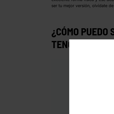
ser tu mejor versión, olvídate 
¿CÓMO PUEDO S
TENGO?