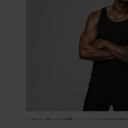
Para saber qué clase de entrenamiento te favorece, pon atenci