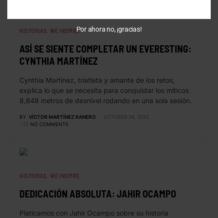
Por ahora no, ¡gracias!
HISTORIAS
WE INSPIRE
ASÍ SE SIENTE COMPLETAR UN EVERESTING:
CYNTHIA MARTÍNEZ
Cynthia Martínez, triatleta y amante de los retos,
explica lo que se necesita para conquistar los míticos
8,848 metros de desnivel rodando en una sola sesión.
BY
VÍCTOR MARTÍNEZ RANERO
OCTOBER 28, 2020
NO COMMENTS
HISTORIAS
WE INSPIRE
DEDICACIÓN ABSOLUTA: JAHIR OCAMPO
Platicamos con Jahir Ocampo sobre su historia