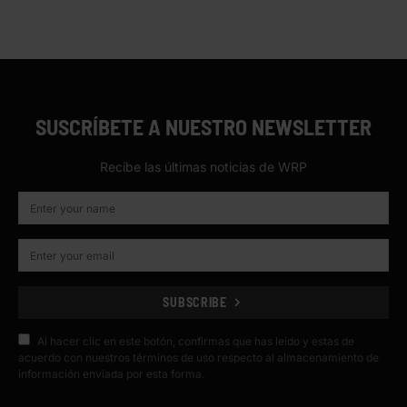
SUSCRÍBETE A NUESTRO NEWSLETTER
Recibe las últimas noticias de WRP
SUBSCRIBE
Al hacer clic en este botón, confirmas que has leído y estas de
acuerdo con nuestros términos de uso respecto al almacenamiento de
información enviada por esta forma.