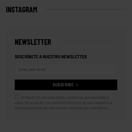
INSTAGRAM
NEWSLETTER
SUSCRÍBETE A NUESTRO NEWSLETTER
SUBSCRIBE
Al hacer clic en este botón, confirmas que has leído y
estas de acuerdo con nuestros términos de uso respecto al
almacenamiento de información enviada por esta forma.