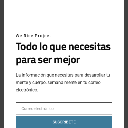
We Rise Project
Todo lo que necesitas
para ser mejor
HISTORIAS
WE INSPIRE
La información que necesitas para desarrollar tu
EL PODER DE LA PERSISTENCIA: LUIS KNAPP
mente y cuerpo, semanalmente en tu correo
electrónico.
Una conversación con Luis Knapp, un hombre que
demuestra que cualquier cosa se puede lograr con
perseverancia y disciplina.
Correo electrónico
Email
BY
VÍCTOR MARTÍNEZ RANERO
NOVEMBER 10, 2020
NO COMMENTS
SUSCRÍBETE