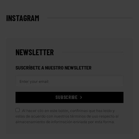
INSTAGRAM
NEWSLETTER
SUSCRÍBETE A NUESTRO NEWSLETTER
SUBSCRIBE
Al hacer clic en este botón, confirmas que has leído y
estas de acuerdo con nuestros términos de uso respecto al
almacenamiento de información enviada por esta forma.