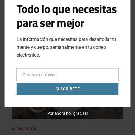
Todo lo que necesitas
curiosos y por qué te ayudará practicarlo durante el
confinamiento.
para ser mejor
BY
JAQUELINE MARTÍNEZ
SEPTEMBER 4, 2020
NO COMMENTS
La información que necesitas para desarrollar tu
mente y cuerpo, semanalmente en tu correo
electrónico.
Correo electrónico
Email
SUSCRÍBETE
Por ahora no, ¡gracias!
DIETAS
WE EAT