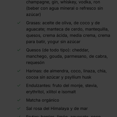
champagne, gin, whiskey, vodka, ron
(beber con agua mineral o refresco sin
azúcar)
Grasas: aceite de oliva, de coco y de
aguacate; manteca de cerdo, mantequilla,
quesos, crema ácida, media crema, crema
para batir, yogur sin azúcar
Quesos (de todo tipo): cheddar,
manchego, gouda, parmesano, de cabra,
requesón
Harinas: de almendra, coco, linaza, chía,
cocoa sin azúcar y psyllium husk
Endulzantes: fruto del monje, stevia,
erythritol, xilitol e isomalt
Matcha orgánico
Sal rosa del Himalaya y de mar
Frutas: berries, limón, aguacate, coco,