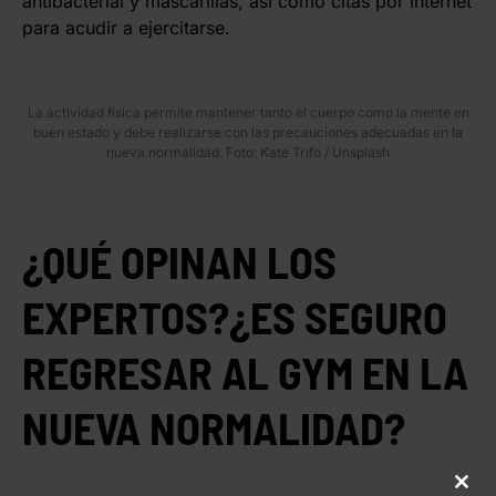
antibacterial y mascarillas, así como citas por internet
para acudir a ejercitarse.
La actividad física permite mantener tanto el cuerpo como la mente en
buen estado y debe realizarse con las precauciones adecuadas en la
nueva normalidad. Foto: Kate Trifo / Unsplash
¿QUÉ OPINAN LOS
EXPERTOS?¿ES SEGURO
REGRESAR AL GYM EN LA
NUEVA NORMALIDAD?
CLO