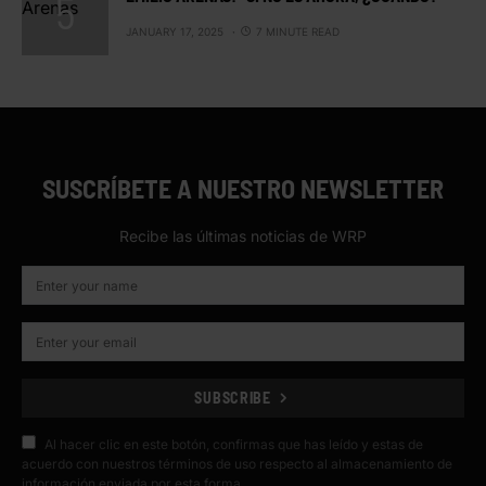
JANUARY 17, 2025
7 MINUTE READ
SUSCRÍBETE A NUESTRO NEWSLETTER
Recibe las últimas noticias de WRP
SUBSCRIBE
Al hacer clic en este botón, confirmas que has leído y estas de
acuerdo con nuestros términos de uso respecto al almacenamiento de
información enviada por esta forma.