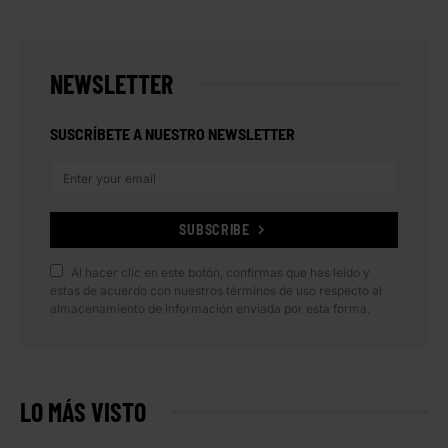
NEWSLETTER
SUSCRÍBETE A NUESTRO NEWSLETTER
SUBSCRIBE
Al hacer clic en este botón, confirmas que has leído y
estas de acuerdo con nuestros términos de uso respecto al
almacenamiento de información enviada por esta forma.
LO MÁS VISTO