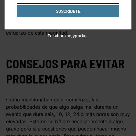
Physiology
que el consumo de glutamina antes y
después de un ultramaratón reduce la frecuencia de
SUSCRÍBETE
las infecciones. La vitamina C también puede ser un
gran aliado para mantenerte saludable después de un
esfuerzo de esta magnitud.
Por ahora no, ¡gracias!
CONSEJOS PARA EVITAR
PROBLEMAS
Como mencionábamos al comienzo, las
probabilidades de que algo salga mal durante un
evento que dura seis, 10, 12, 24 o más horas son muy
elevadas. Esto no se refiere necesariamente a algo
grave pero sí a cuestiones que pueden hacer mucho
más dura la experiencia. Para evitarlo, toma en