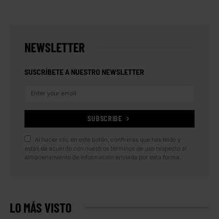
NEWSLETTER
SUSCRÍBETE A NUESTRO NEWSLETTER
SUBSCRIBE
Al hacer clic en este botón, confirmas que has leído y
estas de acuerdo con nuestros términos de uso respecto al
almacenamiento de información enviada por esta forma.
LO MÁS VISTO