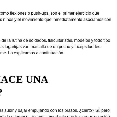
como flexiones o push-ups, son el primer ejercicio que
 niños y el movimiento que inmediatamente asociamos con
e la rutina de soldados, fisiculturistas, modelos y todo tipo
as lagartijas van más allá de un pecho y tríceps fuertes.
arse. Lo explicamos a continuación.
HACE UNA
?
s subir y bajar empujando con los brazos, ¿cierto? Sí, pero
oda la diferencia. Es muy importante que tus codos no estén