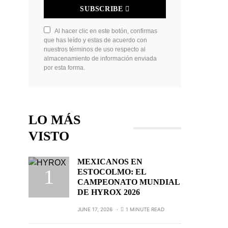
SUBSCRIBE
Al hacer clic en este botón, confirmas
que has leído y estas de acuerdo con
nuestros términos de uso respecto al
almacenamiento de información enviada
por esta forma.
LO MÁS
VISTO
MEXICANOS EN
ESTOCOLMO: EL
CAMPEONATO MUNDIAL
DE HYROX 2026
JUNE 17, 2026
1 MINUTE READ