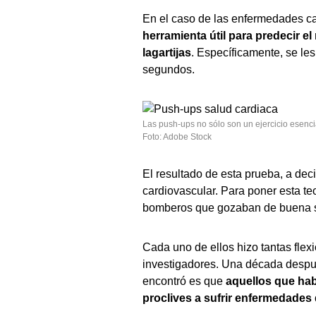
En el caso de las enfermedades c
herramienta útil para predecir e
lagartijas
. Específicamente, se le
segundos.
Las push-ups no sólo son un ejercicio esencia
Foto: Adobe Stock
El resultado de esta prueba, a decir
cardiovascular. Para poner esta teo
bomberos que gozaban de buena sa
Cada uno de ellos hizo tantas flex
investigadores. Una década despué
encontró es que
aquellos que ha
proclives a sufrir enfermedades