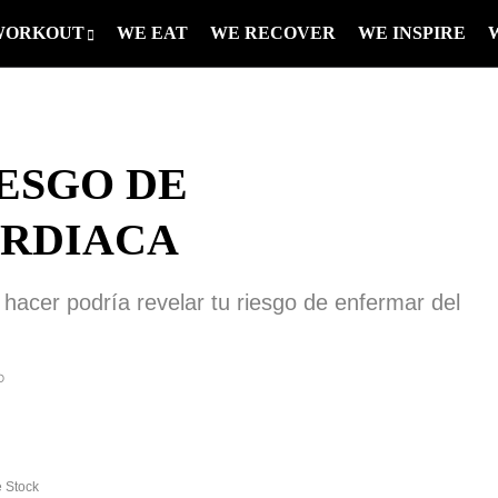
WORKOUT
WE EAT
WE RECOVER
WE INSPIRE
IESGO DE
RDIACA
hacer podría revelar tu riesgo de enfermar del
D
e Stock