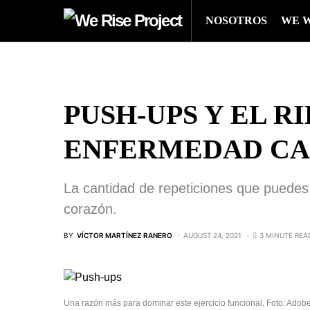
NOSOTROS
WE 
PUSH-UPS Y EL R
ENFERMEDAD CA
La cantidad de repeticiones que puedes 
corazón.
BY
VÍCTOR MARTÍNEZ RANERO
AUGUST 24, 2021
3 MINUTE REA
Una razón más para dominar este ejercicio funcional. Foto: Adob