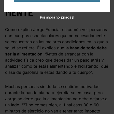
MENTE
Por ahora no, ¡gracias!
Como explica Jorge Francia, es común ver personas
con cuerpos espectaculares que no necesariamente
se encuentran en las mejores condiciones en lo que a
salud se refiere. Él explica que
la base de todo debe
ser la alimentación
. “Antes de arrancar con la
actividad física creo que debes dar un paso atrás y
analizar cómo te estás alimentando e hidratando, qué
clase de gasolina le estás dando a tu cuerpo”.
Muchas personas sin duda se sentirán motivadas
durante la pandemia para ejercitarse en casa, pero
Jorge advierte que la alimentación no debe dejarse a
un lado. “Si no comes bien, al final esos 30 o 60
minutos de ejercicio no van a tener tanto impacto