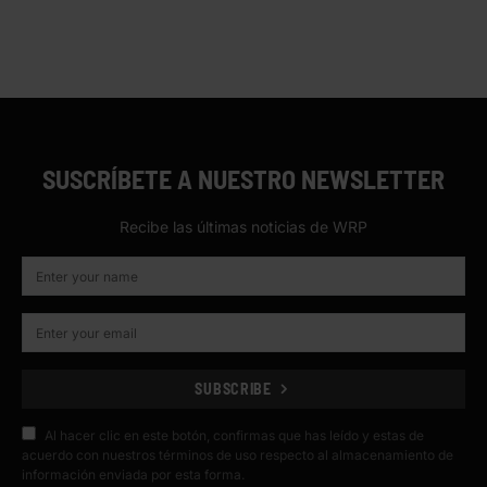
SUSCRÍBETE A NUESTRO NEWSLETTER
Recibe las últimas noticias de WRP
SUBSCRIBE
Al hacer clic en este botón, confirmas que has leído y estas de
acuerdo con nuestros términos de uso respecto al almacenamiento de
información enviada por esta forma.