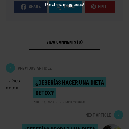
Por ahora no, ¡gracias!
SHARE
TWEET
PIN IT
VIEW COMMENTS (0)
PREVIOUS ARTICLE
¿DEBERÍAS HACER UNA DIETA
DETOX?
APRIL 13, 2022
4 MINUTE READ
NEXT ARTICLE