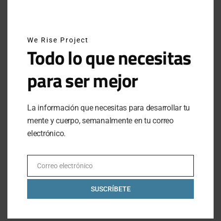
FECHAS CLAVE:
We Rise Project
21 de abril:
Apertura de inscripciones
Todo lo que necesitas
1 – 31 de mayo:
Periodo de entrenamiento
1 – 5 de junio:
Periodo de competencia
para ser mejor
Únete a la UA All Out Mile para correr tu milla más
rápida en el marco del
Global Running Day
.
La información que necesitas para desarrollar tu
Regístrate ahora sin costo
aquí
.
mente y cuerpo, semanalmente en tu correo
electrónico.
ALL OUT MILE
CORRER
GLOBAL RUNNING DAY
Correo electrónico
Email
RUNNING
UA ALL OUT MILE
UNDER ARMOUR
SUSCRÍBETE