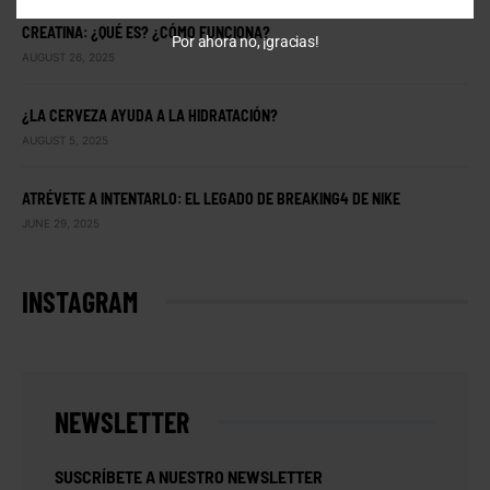
CREATINA: ¿QUÉ ES? ¿CÓMO FUNCIONA?
Por ahora no, ¡gracias!
AUGUST 26, 2025
¿LA CERVEZA AYUDA A LA HIDRATACIÓN?
AUGUST 5, 2025
ATRÉVETE A INTENTARLO: EL LEGADO DE BREAKING4 DE NIKE
JUNE 29, 2025
INSTAGRAM
NEWSLETTER
SUSCRÍBETE A NUESTRO NEWSLETTER