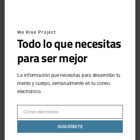
CÓMO CUIDAR LAS MANOS EN EL GYM
Te contamos lo importante que es cuidar el agarre de
las pesas durante tu rutina
BY
PAOLA AGUILAR
AUGUST 18, 2020
NO COMMENTS
We Rise Project
Todo lo que necesitas
para ser mejor
La información que necesitas para desarrollar tu
mente y cuerpo, semanalmente en tu correo
LO ÚLTIMO
electrónico.
MEXICANOS EN ESTOCOLMO: EL CAMPEONATO MUNDIAL DE HYROX 2026
JUNE 17, 2026
Correo electrónico
Email
¿ERES REALMENTE FUERTE? AVERÍGUALO AQUÍ
SUSCRÍBETE
OCTOBER 6, 2025