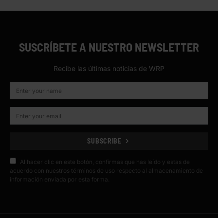
SUSCRÍBETE A NUESTRO NEWSLETTER
Recibe las últimas noticias de WRP
SUBSCRIBE
Al hacer clic en este botón, confirmas que has leído y estas de
acuerdo con nuestros términos de uso respecto al almacenamiento de
información enviada por esta forma.