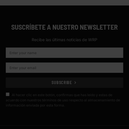
SUSCRÍBETE A NUESTRO NEWSLETTER
Recibe las últimas noticias de WRP
SUBSCRIBE
Al hacer clic en este botón, confirmas que has leído y estas de
acuerdo con nuestros términos de uso respecto al almacenamiento de
información enviada por esta forma.