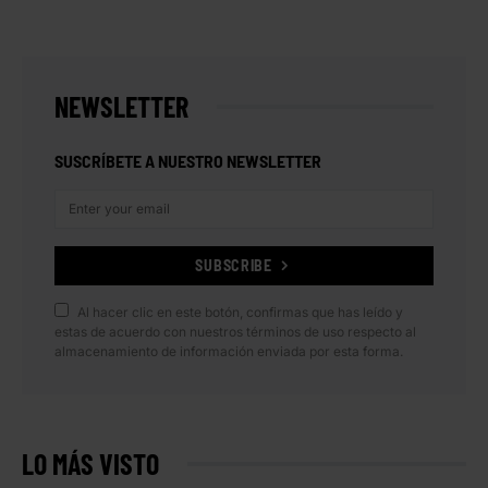
NEWSLETTER
SUSCRÍBETE A NUESTRO NEWSLETTER
SUBSCRIBE
Al hacer clic en este botón, confirmas que has leído y
estas de acuerdo con nuestros términos de uso respecto al
almacenamiento de información enviada por esta forma.
LO MÁS VISTO