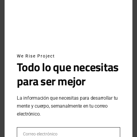
entrenamiento y la nutrición,
hay que diferenciar el
marketing de la ciencia. La desintoxicación es labor
del hígado y los riñones, no de la dieta o el sauna
,
así que si ese es tu objetivo, el sauna infrarrojo
podría ser una pérdida de tiempo. “No hay datos que
respalden la idea de que el sauna infrarrojo libera
más toxinas”, le dijo la Dra. Jennifer Haythe,
cardióloga, al
Wall Street Journal
.
We Rise Project
Todo lo que necesitas
para ser mejor
PRECAUCIONES AL USAR
UN SAUNA
La información que necesitas para desarrollar tu
mente y cuerpo, semanalmente en tu correo
electrónico.
Si decides probar con esta opción de relajación y
Correo electrónico
recuperación debes tener en mente que el tiempo
Email