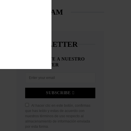
INSTAGRAM
NEWSLETTER
SUSCRÍBETE A NUESTRO
NEWSLETTER
SUBSCRIBE
Al hacer clic en este botón, confirmas
que has leído y estas de acuerdo con
nuestros términos de uso respecto al
almacenamiento de información enviada
por esta forma.