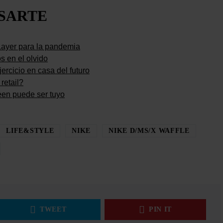
ESARTE
Layer para la pandemia
s en el olvido
ercicio en casa del futuro
retail?
een puede ser tuyo
LIFE&STYLE
NIKE
NIKE D/MS/X WAFFLE
TWEET
PIN IT