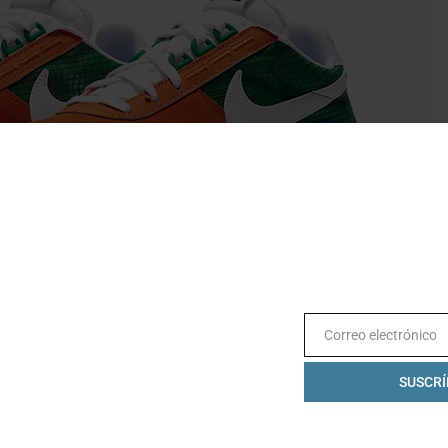
Correo electrónico
Email
SUSCRÍ
fle es un tributo al calzado para correr de Bowerman. Una
 combinación entre Naranja, Verde y Azul en un terminado de
uave y extremadamente peculiar (en particular para un