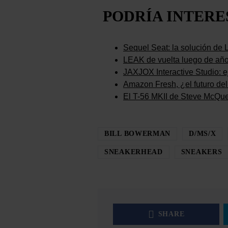
PODRÍA INTER
Sequel Seat: la solución de 
LEAK de vuelta luego de año
JAXJOX Interactive Studio: ej
Amazon Fresh, ¿el futuro del 
El T-56 MKII de Steve McQu
BILL BOWERMAN
D/MS/X
SNEAKERHEAD
SNEAKERS
SHARE