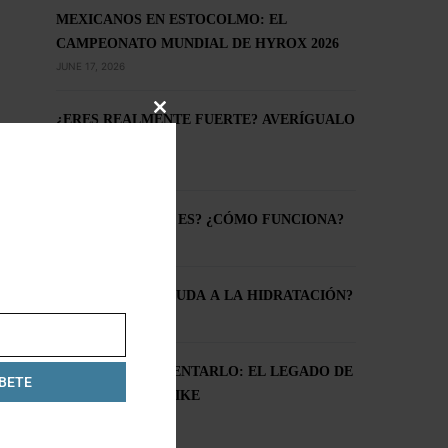
MEXICANOS EN ESTOCOLMO: EL
CAMPEONATO MUNDIAL DE HYROX 2026
JUNE 17, 2026
¿ERES REALMENTE FUERTE? AVERÍGUALO
CLOSE
THIS
AQUÍ
MODULE
OCTOBER 6, 2025
CREATINA: ¿QUÉ ES? ¿CÓMO FUNCIONA?
AUGUST 26, 2025
¿LA CERVEZA AYUDA A LA HIDRATACIÓN?
AUGUST 5, 2025
ATRÉVETE A INTENTARLO: EL LEGADO DE
BETE
BREAKING4 DE NIKE
JUNE 29, 2025