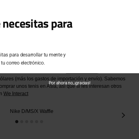
 necesitas para
spuma EVA de dos piezas que destaca en la silueta y que
e la suela (que asemeja un Waffle, de ahí su nombre) al
erdaderamente único al D/MS/X Waffle es la construcción tan
 parte de nylon (en la media suela y hasta el talón) que hace
 de manera muy atractiva y que contrasta con otras siluetas.
tas para desarrollar tu mente y
u correo electrónico.
dido encontrar en el sitio de
Nike en China
, vendiéndose
ares (más los gastos de importación y envío). Sabemos
Por ahora no, ¡gracias!
prar unos tenis en Asia, así que si les interesan otros
en
We Interact