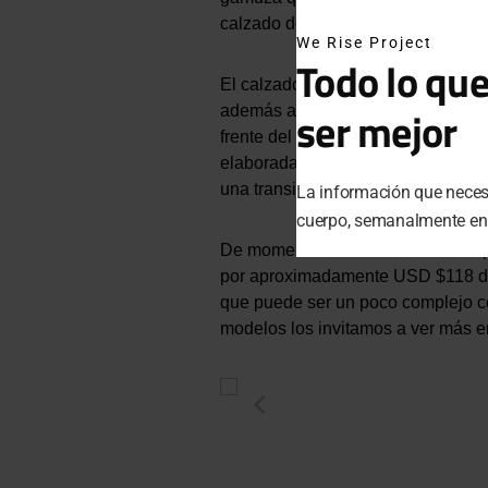
calzado de este tipo).
We Rise Project
Todo lo que
El calzado incluye una suela de e
ser mejor
además ayuda a resaltar la punta d
frente del calzado. Lo que hace v
elaborada, en la parte superior una
una transición de textura a textura
La información que necesi
cuerpo, semanalmente en t
De momento el calzado lo hemos po
por aproximadamente USD $118 dól
que puede ser un poco complejo com
modelos los invitamos a ver más 