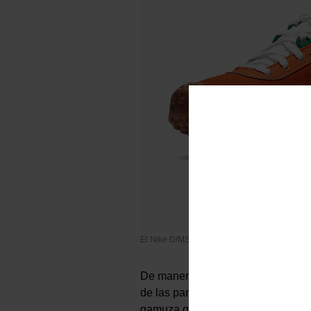
El Nike D/MS/X Waffle de Bill Bowerman
De manera muy sutil el D/MS/X Waf
de las partes más evidentes es la
gamuza que le da una apariencia s