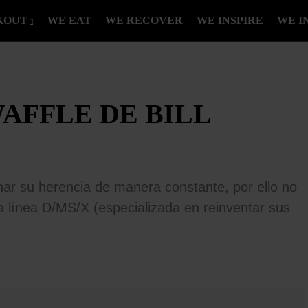
KOUT
WE EAT
WE RECOVER
WE INSPIRE
WE I
WAFFLE DE BILL
har su herencia de manera constante, por ello no
a línea D/MS/X (especializada en reinventar sus