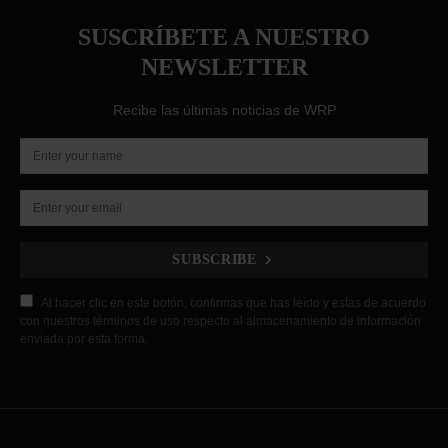
SUSCRÍBETE A NUESTRO
NEWSLETTER
Recibe las últimas noticias de WRP
SUBSCRIBE
Al hacer clic en este botón, confirmas que has leído y estas de acuerdo
con nuestros términos de uso respecto al almacenamiento de información
enviada por esta forma.