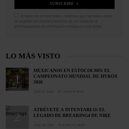
SUBSCRIBE
Al hacer clic en este botón, confirmas que has leído y estas
de acuerdo con nuestros términos de uso respecto al
almacenamiento de información enviada por esta forma.
LO MÁS VISTO
MEXICANOS EN ESTOCOLMO: EL
CAMPEONATO MUNDIAL DE HYROX
2026
JUNE 17, 2026
1 MINUTE READ
ATRÉVETE A INTENTARLO: EL
LEGADO DE BREAKING4 DE NIKE
JUNE 29, 2025
9 MINUTE READ