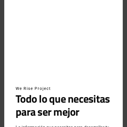
Deckers X Lab K-ST 21, los hypersneakers del
futuro
Facebook Horizon, el futuro de la realidad virtual
El T-56 MKII de Steve McQueen puede ser tuyo
Amazon Fresh, ¿el futuro del retail?
Los mejores audífonos para hacer ejercicio
BOCINAS
LEAK
LEAK CDT
LEAK STEREO 130
SONIDO
WE LIVE
We Rise Project
Todo lo que necesitas
para ser mejor
SHARE
TWEET
PIN IT