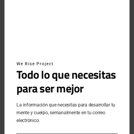
INSTAGRAM
NEWSLETTER
SUSCRÍBETE A NUESTRO NEWSLETTER
We Rise Project
Todo lo que necesitas
para ser mejor
SUBSCRIBE
Al hacer clic en este botón, confirmas que has leído y
La información que necesitas para desarrollar tu
estas de acuerdo con nuestros términos de uso respecto al
mente y cuerpo, semanalmente en tu correo
almacenamiento de información enviada por esta forma.
electrónico.