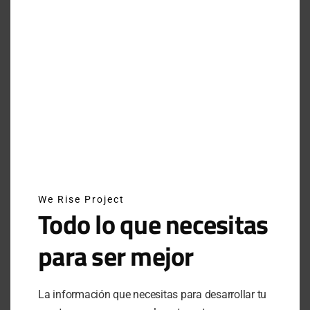
BY
PAOLA AGUILAR
AUGUST 7, 2020
NO COMMENTS
LO ÚLTIMO
MEXICANOS EN ESTOCOLMO: EL CAMPEONATO MUNDIAL DE HYROX 2026
JUNE 17, 2026
We Rise Project
Todo lo que necesitas
¿ERES REALMENTE FUERTE? AVERÍGUALO AQUÍ
OCTOBER 6, 2025
para ser mejor
CREATINA: ¿QUÉ ES? ¿CÓMO FUNCIONA?
AUGUST 26, 2025
La información que necesitas para desarrollar tu