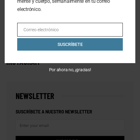
mente y cuerpo, semanalmente en tu correo
¿LA CERVEZA AYUDA A LA HIDRATACIÓN?
electrónico.
AUGUST 5, 2025
Correo electrónico
Email
ATRÉVETE A INTENTARLO: EL LEGADO DE BREAKING4 DE NIKE
JUNE 29, 2025
SUSCRÍBETE
INSTAGRAM
Por ahora no, ¡gracias!
NEWSLETTER
SUSCRÍBETE A NUESTRO NEWSLETTER