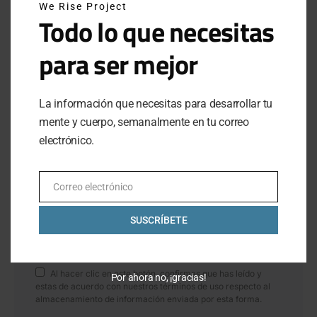
We Rise Project
JUNE 29, 2025
Todo lo que necesitas
para ser mejor
INSTAGRAM
La información que necesitas para desarrollar tu
mente y cuerpo, semanalmente en tu correo
NEWSLETTER
electrónico.
SUSCRÍBETE A NUESTRO NEWSLETTER
Correo electrónico
Email
SUSCRÍBETE
SUBSCRIBE
Al hacer clic en este botón, confirmas que has leído y
Por ahora no, ¡gracias!
estas de acuerdo con nuestros términos de uso respecto al
almacenamiento de información enviada por esta forma.