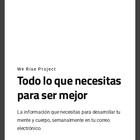
INSTAGRAM
NEWSLETTER
We Rise Project
SUSCRÍBETE A NUESTRO NEWSLETTER
Todo lo que necesitas
para ser mejor
SUBSCRIBE
La información que necesitas para desarrollar tu
Al hacer clic en este botón, confirmas que has leído y
estas de acuerdo con nuestros términos de uso respecto al
mente y cuerpo, semanalmente en tu correo
almacenamiento de información enviada por esta forma.
electrónico.