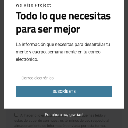
ATRÉVETE A INTENTARLO: EL LEGADO DE BREAKING4 DE NIKE
We Rise Project
Todo lo que necesitas
JUNE 29, 2025
para ser mejor
INSTAGRAM
La información que necesitas para desarrollar tu
mente y cuerpo, semanalmente en tu correo
electrónico.
NEWSLETTER
SUSCRÍBETE A NUESTRO NEWSLETTER
Correo electrónico
Email
SUSCRÍBETE
SUBSCRIBE
Por ahora no, ¡gracias!
Al hacer clic en este botón, confirmas que has leído y
estas de acuerdo con nuestros términos de uso respecto al
almacenamiento de información enviada por esta forma.