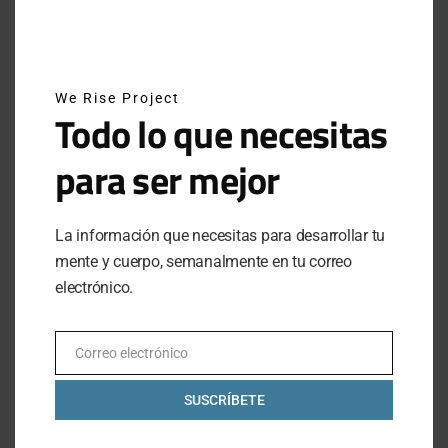
SUBSCRIBE
We Rise Project
Todo lo que necesitas
Al hacer clic en este botón, confirmas que has leído y
estas de acuerdo con nuestros términos de uso respecto al
almacenamiento de información enviada por esta forma.
para ser mejor
La información que necesitas para desarrollar tu
LO MÁS VISTO
mente y cuerpo, semanalmente en tu correo
electrónico.
MEXICANOS EN ESTOCOLMO: EL CAMPEONATO
MUNDIAL DE HYROX 2026
Correo electrónico
Email
JUNE 17, 2026
1 MINUTE READ
SUSCRÍBETE
ATRÉVETE A INTENTARLO: EL LEGADO DE