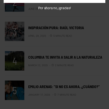
BREAKING4 DE NIKE
Por ahora no, ¡gracias!
JUNE 29, 2025
9 MINUTE READ
INSPIRACIÓN PURA: RAÚL VICTORIA
APRIL 29, 2025
5 MINUTE READ
COLUMBIA TE INVITA A SALIR A LA NATURALEZA
MARCH 12, 2025
2 MINUTE READ
EMILIO ARENAS: “SI NO ES AHORA, ¿CUÁNDO?”
JANUARY 17, 2025
7 MINUTE READ