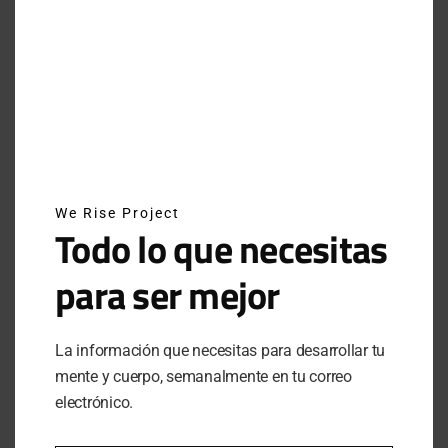
INSTAGRAM
NEWSLETTER
SUSCRÍBETE A NUESTRO NEWSLETTER
We Rise Project
Todo lo que necesitas
para ser mejor
SUBSCRIBE
Al hacer clic en este botón, confirmas que has leído y
La información que necesitas para desarrollar tu
estas de acuerdo con nuestros términos de uso respecto al
mente y cuerpo, semanalmente en tu correo
almacenamiento de información enviada por esta forma.
electrónico.