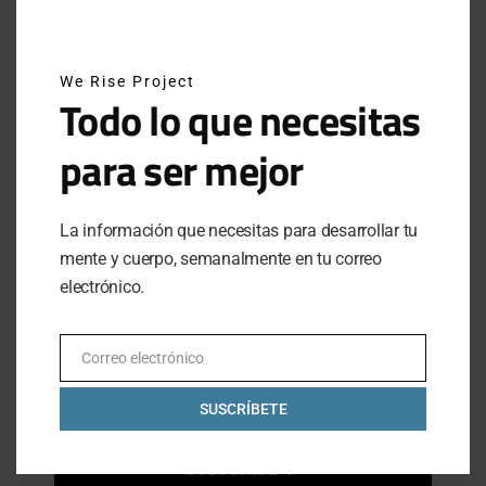
AUGUST 5, 2025
ATRÉVETE A INTENTARLO: EL LEGADO DE BREAKING4 DE
We Rise Project
NIKE
Todo lo que necesitas
JUNE 29, 2025
para ser mejor
INSTAGRAM
La información que necesitas para desarrollar tu
mente y cuerpo, semanalmente en tu correo
electrónico.
NEWSLETTER
Correo electrónico
SUSCRÍBETE A NUESTRO NEWSLETTER
Email
SUSCRÍBETE
SUBSCRIBE