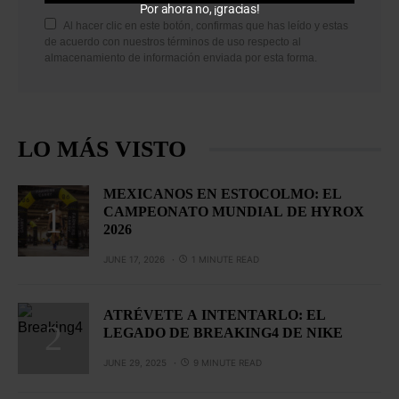
Por ahora no, ¡gracias!
Al hacer clic en este botón, confirmas que has leído y estas
de acuerdo con nuestros términos de uso respecto al
almacenamiento de información enviada por esta forma.
LO MÁS VISTO
MEXICANOS EN ESTOCOLMO: EL
CAMPEONATO MUNDIAL DE HYROX
2026
JUNE 17, 2026
1 MINUTE READ
ATRÉVETE A INTENTARLO: EL
LEGADO DE BREAKING4 DE NIKE
JUNE 29, 2025
9 MINUTE READ