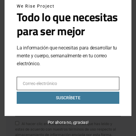
ATRÉVETE A INTENTARLO: EL LEGADO DE BREAKING4 DE NIKE
We Rise Project
Todo lo que necesitas
JUNE 29, 2025
para ser mejor
INSTAGRAM
La información que necesitas para desarrollar tu
mente y cuerpo, semanalmente en tu correo
electrónico.
NEWSLETTER
SUSCRÍBETE A NUESTRO NEWSLETTER
Correo electrónico
Email
SUSCRÍBETE
SUBSCRIBE
Por ahora no, ¡gracias!
Al hacer clic en este botón, confirmas que has leído y
estas de acuerdo con nuestros términos de uso respecto al
almacenamiento de información enviada por esta forma.