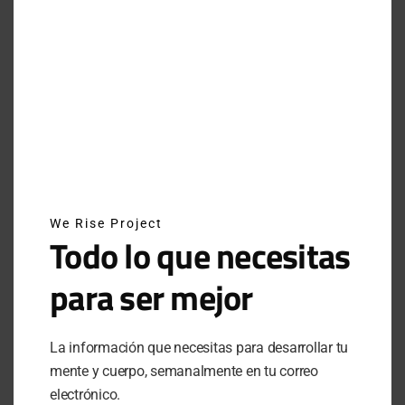
LO ÚLTIMO
MEXICANOS EN ESTOCOLMO: EL CAMPEONATO MUNDIAL DE HYROX 2026
JUNE 17, 2026
¿ERES REALMENTE FUERTE? AVERÍGUALO AQUÍ
We Rise Project
Todo lo que necesitas
OCTOBER 6, 2025
para ser mejor
CREATINA: ¿QUÉ ES? ¿CÓMO FUNCIONA?
AUGUST 26, 2025
La información que necesitas para desarrollar tu
¿LA CERVEZA AYUDA A LA HIDRATACIÓN?
mente y cuerpo, semanalmente en tu correo
AUGUST 5, 2025
electrónico.