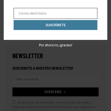
ATRÉVETE A INTENTARLO: EL LEGADO DE BREAKING4 DE NIKE
JUNE 29, 2025
Correo electrónico
Email
SUSCRÍBETE
INSTAGRAM
Por ahora no, ¡gracias!
NEWSLETTER
SUSCRÍBETE A NUESTRO NEWSLETTER
SUBSCRIBE
Al hacer clic en este botón, confirmas que has leído y
estas de acuerdo con nuestros términos de uso respecto al