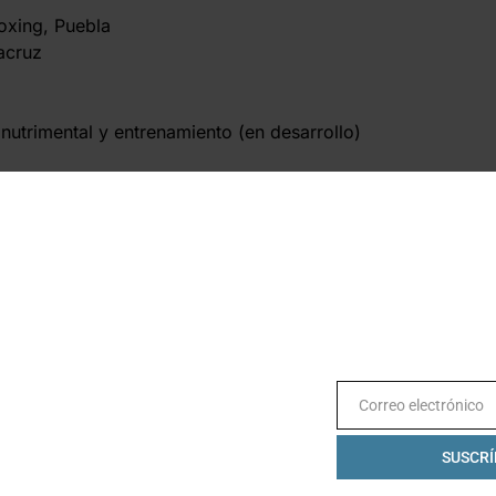
oxing, Puebla
acruz
nutrimental y entrenamiento (en desarrollo)
Correo electrónico
Email
SUSCRÍ