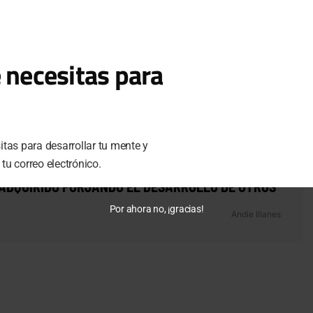
 necesitas para
tas para desarrollar tu mente y
u correo electrónico.
DE TRASCENDER ES COMPARTIR EL CONOCIMIENTO
ADQUIRIDO FORJANDO EL DESARROLLO DE OTROS”
Por ahora no, ¡gracias!
Andie Illanes