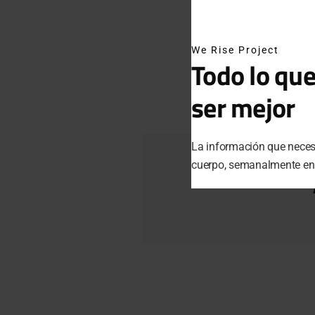
We Rise Project
Todo lo que
ser mejor
La información que necesi
cuerpo, semanalmente en t
”LA ÚNICA FORMA 