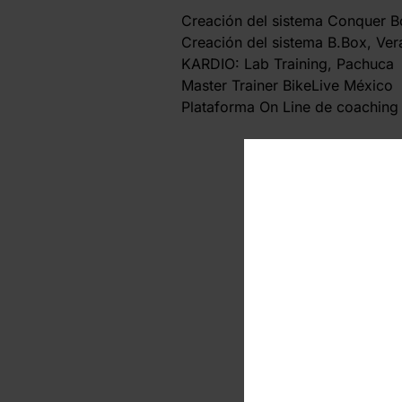
Creación del sistema Conquer B
Creación del sistema B.Box, Ver
KARDIO: Lab Training, Pachuca
Master Trainer BikeLive México
Plataforma On Line de coaching 