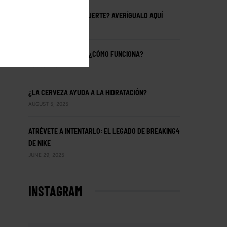
¿ERES REALMENTE FUERTE? AVERÍGUALO AQUÍ
OCTOBER 6, 2025
CREATINA: ¿QUÉ ES? ¿CÓMO FUNCIONA?
AUGUST 26, 2025
¿LA CERVEZA AYUDA A LA HIDRATACIÓN?
AUGUST 5, 2025
ATRÉVETE A INTENTARLO: EL LEGADO DE BREAKING4
DE NIKE
JUNE 29, 2025
INSTAGRAM