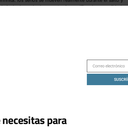
 el nivel adecuado de soporte sin sacrificar la comodidad,
to.
Correo electrónico
Email
SUSCRÍ
 necesitas para