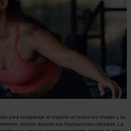
adas para compensar el impacto en todos los niveles y se
emenino, incluso durante sus fluctuaciones naturales. La
nfinita: los senos se mueven realmente durante el salto y