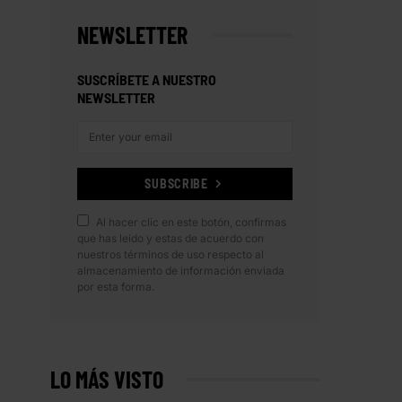
NEWSLETTER
SUSCRÍBETE A NUESTRO
NEWSLETTER
SUBSCRIBE
Al hacer clic en este botón, confirmas
que has leído y estas de acuerdo con
nuestros términos de uso respecto al
almacenamiento de información enviada
por esta forma.
LO MÁS VISTO