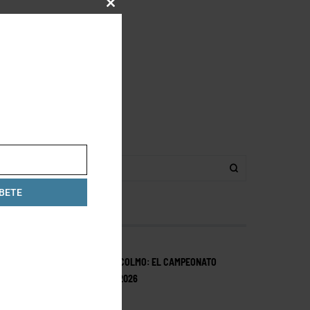
CLOSE
THIS
MODULE
BETE
LO ÚLTIMO
MEXICANOS EN ESTOCOLMO: EL CAMPEONATO
MUNDIAL DE HYROX 2026
JUNE 17, 2026