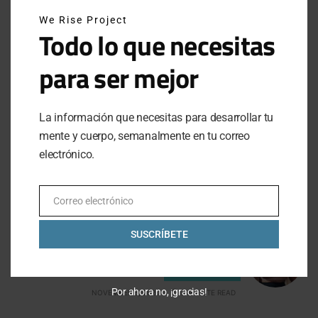
We Rise Project
Todo lo que necesitas
VIEW COMMENTS (0)
para ser mejor
PREVIOUS ARTICLE
La información que necesitas para desarrollar tu
mente y cuerpo, semanalmente en tu correo
PORSCHE DESIGN HUAWEI GT2
electrónico.
NOVEMBER 6, 2020
2 MINUTE READ
Correo electrónico
Email
NEXT ARTICLE
SUSCRÍBETE
UA INFINITY, EL BRA DEPORTIVO MÁS
INNOVADOR
Por ahora no, ¡gracias!
NOVEMBER 8, 2020
2 MINUTE READ