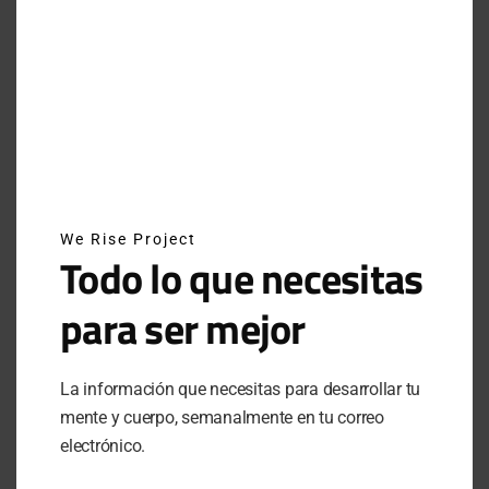
INSTAGRAM
NEWSLETTER
SUSCRÍBETE A NUESTRO NEWSLETTER
We Rise Project
Todo lo que necesitas
para ser mejor
SUBSCRIBE
La información que necesitas para desarrollar tu
Al hacer clic en este botón, confirmas que has leído y
estas de acuerdo con nuestros términos de uso respecto al
mente y cuerpo, semanalmente en tu correo
almacenamiento de información enviada por esta forma.
electrónico.