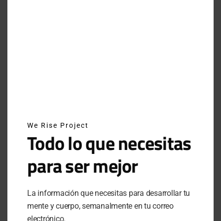
ATRÉVETE A INTENTARLO: EL LEGADO DE BREAKING4 DE NIKE
JUNE 29, 2025
INSTAGRAM
NEWSLETTER
We Rise Project
Todo lo que necesitas
SUSCRÍBETE A NUESTRO NEWSLETTER
para ser mejor
SUBSCRIBE
La información que necesitas para desarrollar tu
mente y cuerpo, semanalmente en tu correo
Al hacer clic en este botón, confirmas que has leído y
electrónico.
estas de acuerdo con nuestros términos de uso respecto al