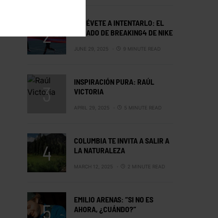
ATRÉVETE A INTENTARLO: EL
LEGADO DE BREAKING4 DE NIKE
JUNE 29, 2025
9 MINUTE READ
INSPIRACIÓN PURA: RAÚL
VICTORIA
APRIL 29, 2025
5 MINUTE READ
COLUMBIA TE INVITA A SALIR A
LA NATURALEZA
MARCH 12, 2025
2 MINUTE READ
EMILIO ARENAS: “SI NO ES
AHORA, ¿CUÁNDO?”