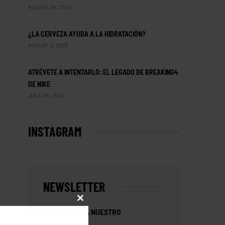
AUGUST 26, 2025
¿LA CERVEZA AYUDA A LA HIDRATACIÓN?
AUGUST 5, 2025
ATRÉVETE A INTENTARLO: EL LEGADO DE BREAKING4
DE NIKE
JUNE 29, 2025
INSTAGRAM
NEWSLETTER
CLOSE
SUSCRÍBETE A NUESTRO
THIS
MODULE
NEWSLETTER