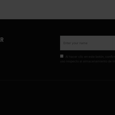
ER
Al hacer clic en este botón, conf
uso respecto al almacenamiento de in