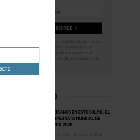
SUBSCRIBE
Al hacer clic en este botón, confirmas
que has leído y estas de acuerdo con
nuestros términos de uso respecto al
almacenamiento de información enviada
por esta forma.
BETE
LO MÁS VISTO
MEXICANOS EN ESTOCOLMO: EL
CAMPEONATO MUNDIAL DE
HYROX 2026
JUNE 17, 2026
1 MINUTE READ