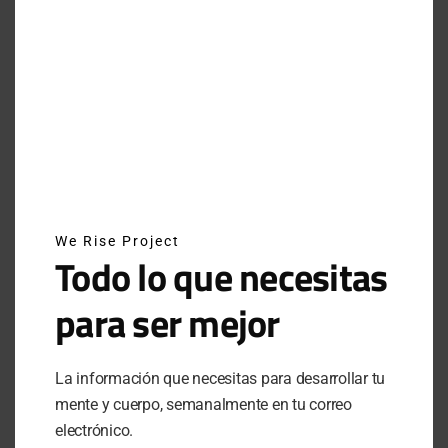
ATRÉVETE A INTENTARLO: EL LEGADO DE BREAKING4 DE NIKE
JUNE 29, 2025
INSTAGRAM
NEWSLETTER
We Rise Project
Todo lo que necesitas
SUSCRÍBETE A NUESTRO NEWSLETTER
para ser mejor
SUBSCRIBE
La información que necesitas para desarrollar tu
mente y cuerpo, semanalmente en tu correo
Al hacer clic en este botón, confirmas que has leído y
estas de acuerdo con nuestros términos de uso respecto al
electrónico.
almacenamiento de información enviada por esta forma.