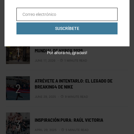
Correo electrónico
Email
LO MÁS VISTO
SUSCRÍBETE
MEXICANOS EN ESTOCOLMO: EL CAMPEONATO
MUNDIAL DE HYROX 2026
Por ahora no, ¡gracias!
JUNE 17, 2026
1 MINUTE READ
ATRÉVETE A INTENTARLO: EL LEGADO DE
BREAKING4 DE NIKE
JUNE 29, 2025
9 MINUTE READ
INSPIRACIÓN PURA: RAÚL VICTORIA
APRIL 29, 2025
5 MINUTE READ