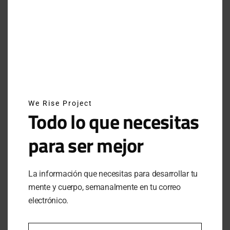
INSTAGRAM
NEWSLETTER
SUSCRÍBETE A NUESTRO NEWSLETTER
We Rise Project
Todo lo que necesitas
para ser mejor
SUBSCRIBE
Al hacer clic en este botón, confirmas que has leído y
La información que necesitas para desarrollar tu
estas de acuerdo con nuestros términos de uso respecto al
almacenamiento de información enviada por esta forma.
mente y cuerpo, semanalmente en tu correo
electrónico.