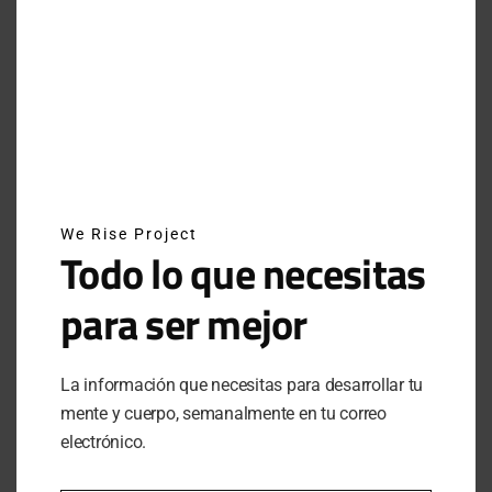
INSTAGRAM
NEWSLETTER
SUSCRÍBETE A NUESTRO NEWSLETTER
We Rise Project
Todo lo que necesitas
para ser mejor
SUBSCRIBE
Al hacer clic en este botón, confirmas que has leído y
La información que necesitas para desarrollar tu
estas de acuerdo con nuestros términos de uso respecto al
mente y cuerpo, semanalmente en tu correo
almacenamiento de información enviada por esta forma.
electrónico.