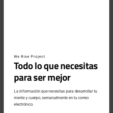
INSTAGRAM
NEWSLETTER
We Rise Project
SUSCRÍBETE A NUESTRO NEWSLETTER
Todo lo que necesitas
para ser mejor
SUBSCRIBE
La información que necesitas para desarrollar tu
Al hacer clic en este botón, confirmas que has leído y
mente y cuerpo, semanalmente en tu correo
estas de acuerdo con nuestros términos de uso respecto al
almacenamiento de información enviada por esta forma.
electrónico.