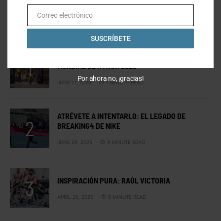
Correo electrónico
Email
LO MÁS VISTO
SUSCRÍBETE
MEXICANOS EN ESTOCOLMO: EL CAMPEONATO
MUNDIAL DE HYROX 2026
Por ahora no, ¡gracias!
JUNE 17, 2026
1 MINUTE READ
ATRÉVETE A INTENTARLO: EL LEGADO DE
BREAKING4 DE NIKE
JUNE 29, 2025
9 MINUTE READ
INSPIRACIÓN PURA: RAÚL VICTORIA
APRIL 29, 2025
5 MINUTE READ