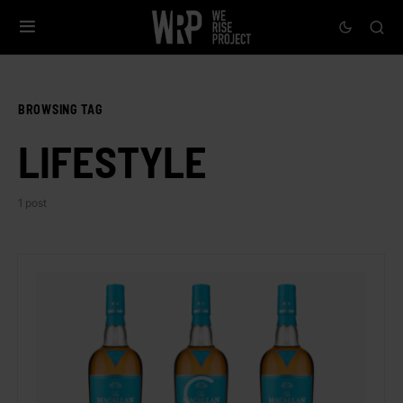
BROWSING TAG
LIFESTYLE
1 post