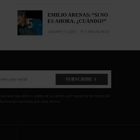
EMILIO ARENAS: “SI NO
ES AHORA, ¿CUÁNDO?”
JANUARY 17, 2025
7 MINUTE READ
SUBSCRIBE
irmas que has leído y estas de acuerdo con nuestros términos de
formación enviada por esta forma.