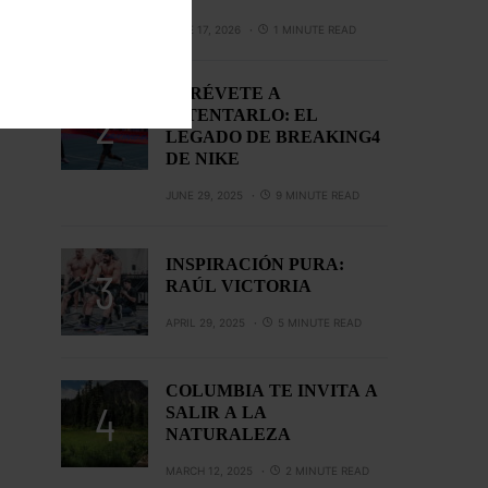
JUNE 17, 2026
1 MINUTE READ
ATRÉVETE A
INTENTARLO: EL
LEGADO DE BREAKING4
DE NIKE
JUNE 29, 2025
9 MINUTE READ
INSPIRACIÓN PURA:
RAÚL VICTORIA
APRIL 29, 2025
5 MINUTE READ
COLUMBIA TE INVITA A
SALIR A LA
NATURALEZA
MARCH 12, 2025
2 MINUTE READ