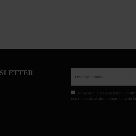
WSLETTER
Al hacer clic en este botón, conf
uso respecto al almacenamiento de in