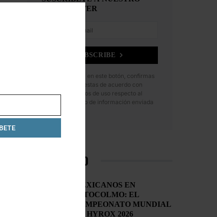
CLOSE
NEWSLETTER
THIS
MODULE
SUBSCRIBE
Al hacer clic en este botón, confirmas
que has leído y estas de acuerdo con
nuestros términos de uso respecto al
almacenamiento de información enviada
por esta forma.
BETE
LO MÁS VISTO
MEXICANOS EN
ESTOCOLMO: EL
CAMPEONATO MUNDIAL
DE HYROX 2026