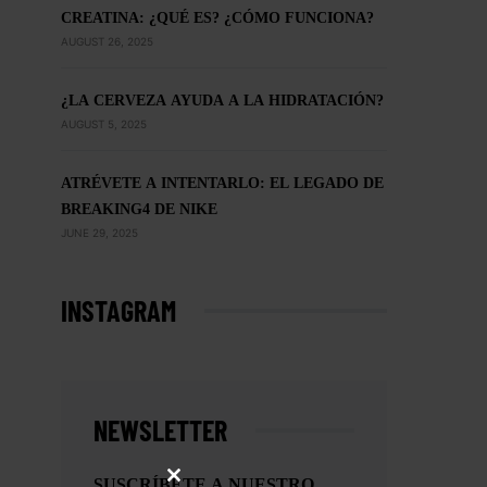
CREATINA: ¿QUÉ ES? ¿CÓMO FUNCIONA?
AUGUST 26, 2025
¿LA CERVEZA AYUDA A LA HIDRATACIÓN?
AUGUST 5, 2025
ATRÉVETE A INTENTARLO: EL LEGADO DE
BREAKING4 DE NIKE
JUNE 29, 2025
INSTAGRAM
NEWSLETTER
SUSCRÍBETE A NUESTRO