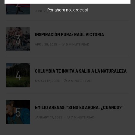
BREAKING4 DE NIKE
Por ahora no, ¡gracias!
JUNE 29, 2025
9 MINUTE READ
INSPIRACIÓN PURA: RAÚL VICTORIA
APRIL 29, 2025
5 MINUTE READ
COLUMBIA TE INVITA A SALIR A LA NATURALEZA
MARCH 12, 2025
2 MINUTE READ
EMILIO ARENAS: “SI NO ES AHORA, ¿CUÁNDO?”
JANUARY 17, 2025
7 MINUTE READ