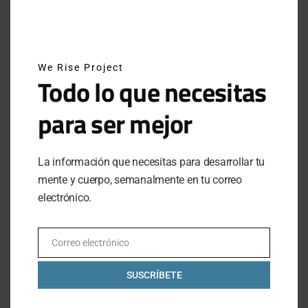
SUBSCRIBE
We Rise Project
Todo lo que necesitas
Al hacer clic en este botón, confirmas que has leído y
estas de acuerdo con nuestros términos de uso respecto al
almacenamiento de información enviada por esta forma.
para ser mejor
La información que necesitas para desarrollar tu
LO MÁS VISTO
mente y cuerpo, semanalmente en tu correo
electrónico.
MEXICANOS EN ESTOCOLMO: EL CAMPEONATO
MUNDIAL DE HYROX 2026
Correo electrónico
Email
JUNE 17, 2026
1 MINUTE READ
SUSCRÍBETE
ATRÉVETE A INTENTARLO: EL LEGADO DE