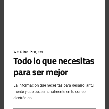
INSTAGRAM
NEWSLETTER
SUSCRÍBETE A NUESTRO NEWSLETTER
We Rise Project
Todo lo que necesitas
para ser mejor
SUBSCRIBE
Al hacer clic en este botón, confirmas que has leído y
La información que necesitas para desarrollar tu
estas de acuerdo con nuestros términos de uso respecto al
mente y cuerpo, semanalmente en tu correo
almacenamiento de información enviada por esta forma.
electrónico.