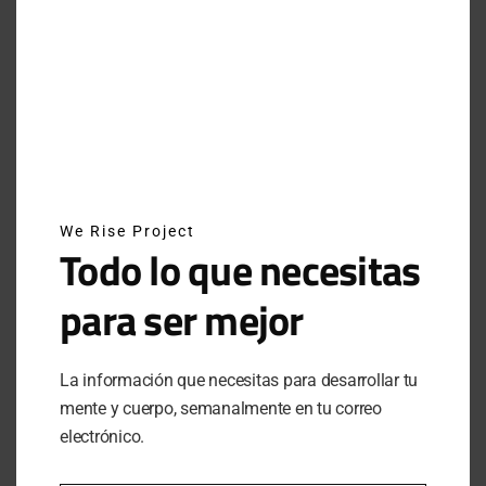
INSTAGRAM
NEWSLETTER
SUSCRÍBETE A NUESTRO NEWSLETTER
We Rise Project
Todo lo que necesitas
para ser mejor
SUBSCRIBE
Al hacer clic en este botón, confirmas que has leído y
La información que necesitas para desarrollar tu
estas de acuerdo con nuestros términos de uso respecto al
mente y cuerpo, semanalmente en tu correo
almacenamiento de información enviada por esta forma.
electrónico.