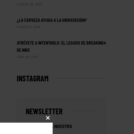
AUGUST 26, 2025
¿LA CERVEZA AYUDA A LA HIDRATACIÓN?
AUGUST 5, 2025
ATRÉVETE A INTENTARLO: EL LEGADO DE BREAKING4
DE NIKE
JUNE 29, 2025
INSTAGRAM
NEWSLETTER
CLOSE
SUSCRÍBETE A NUESTRO
THIS
MODULE
NEWSLETTER