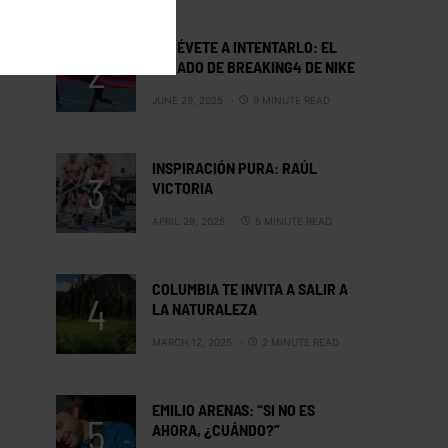
ATRÉVETE A INTENTARLO: EL
LEGADO DE BREAKING4 DE NIKE
JUNE 29, 2025
9 MINUTE READ
INSPIRACIÓN PURA: RAÚL
VICTORIA
APRIL 29, 2025
5 MINUTE READ
COLUMBIA TE INVITA A SALIR A
LA NATURALEZA
MARCH 12, 2025
2 MINUTE READ
EMILIO ARENAS: “SI NO ES
AHORA, ¿CUÁNDO?”