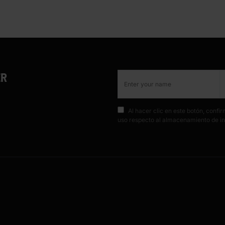
ER
Al hacer clic en este botón, conf
uso respecto al almacenamiento de in