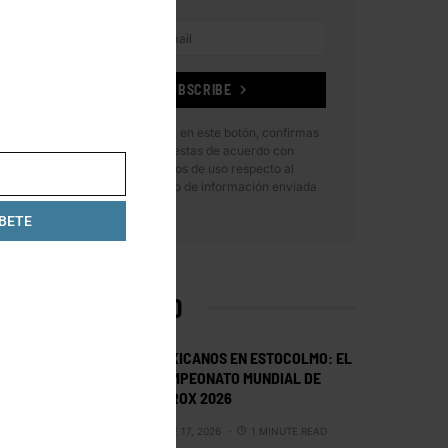
SUBSCRIBE
Al hacer clic en este botón, confirmas
que has leído y estas de acuerdo con
nuestros términos de uso respecto al
almacenamiento de información enviada
por esta forma.
BETE
LO MÁS VISTO
MEXICANOS EN ESTOCOLMO: EL
CAMPEONATO MUNDIAL DE
HYROX 2026
JUNE 17, 2026
1 MINUTE READ